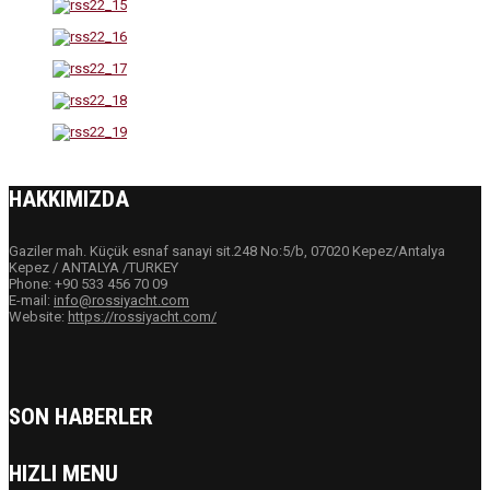
HAKKIMIZDA
Gaziler mah. Küçük esnaf sanayi sit.248 No:5/b, 07020 Kepez/Antalya
Kepez / ANTALYA /TURKEY
Phone: +90 533 456 70 09
E-mail:
info@rossiyacht.com
Website:
https://rossiyacht.com/
SON HABERLER
HIZLI MENU