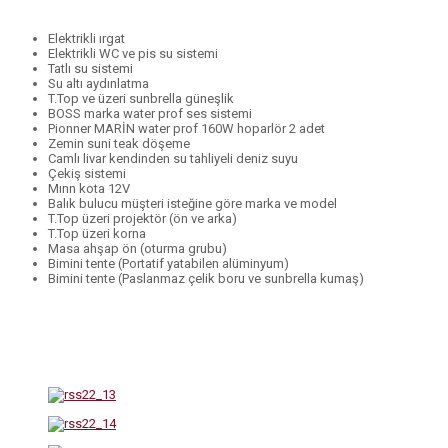
Elektrikli ırgat
Elektrikli WC ve pis su sistemi
Tatlı su sistemi
Su altı aydınlatma
T.Top ve üzeri sunbrella güneşlik
BOSS marka water prof ses sistemi
Pionner MARİN water prof 160W hoparlör 2 adet
Zemin suni teak döşeme
Camlı livar kendinden su tahliyeli deniz suyu
Çekiş sistemi
Mınn kota 12V
Balık bulucu müşteri isteğine göre marka ve model
T.Top üzeri projektör (ön ve arka)
T.Top üzeri korna
Masa ahşap ön (oturma grubu)
Bimini tente (Portatif yatabilen alüminyum)
Bimini tente (Paslanmaz çelik boru ve sunbrella kumaş)