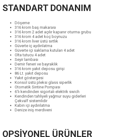
STANDART DONANIM
Döşeme
316 krom baş makarası
316 krom 2 adet açılır kapanır oturma grubu
316 krom 4 adet koç boynuzu
316 krom liver üstü sırtlık
Güverte iç aydınlatma
Güverte içi saklama kutuları 4 adet
Olta tutucu 4 adet
Seyir lambası
Demir feneri ve bayraklık
316 krom yakıt deposu girişi
86 Lt. yakıt deposu
Yakıt göstergesi
Konsol üstü pleksi glass siperlik
Otomatik Sintine Pompası
6’lı kendinden sigortalı elektrik swich
Kendinden tahliyeli yağmur suyu giderleri
Çekvalf sistemlidir
Kabin içi aydınlatma
Denize iniş merdiveni
OPSİYONEL ÜRÜNLER